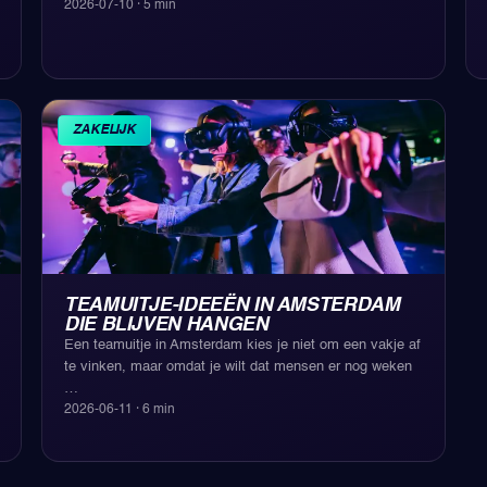
2026-07-10
·
5
min
ZAKELIJK
TEAMUITJE-IDEEËN IN AMSTERDAM
DIE BLIJVEN HANGEN
Een teamuitje in Amsterdam kies je niet om een vakje af
te vinken, maar omdat je wilt dat mensen er nog weken
…
2026-06-11
·
6
min