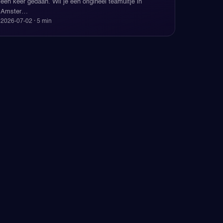
een keer gedaan. Wil je een origineel teamuitje in
Amster
…
2026-07-02
·
5
min