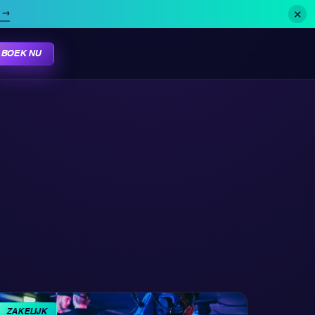
✕
→
BOEK NU
ZAKELIJK