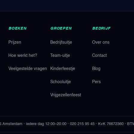
BOEKEN
GROEPEN
BEDRIJF
Prijzen
Bedrijfsuitje
Over ons
Hoe werkt het?
Team-uitje
Contact
Veelgestelde vragen
Kinderfeestje
Blog
Schooluitje
Pers
Vrijgezellenfeest
S
Amsterdam
·
iedere dag 12:00–20:00
·
020 215 95 45
·
KvK 76672360
·
BTW