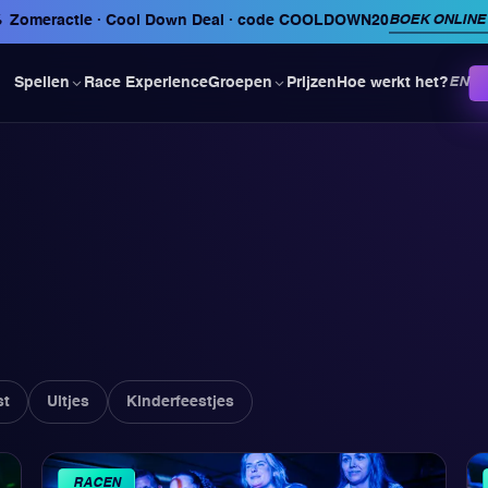
BOEK ONLINE
%
Zomeractie · Cool Down Deal
· code
COOLDOWN20
Race Experience
Prijzen
Hoe werkt het?
Spellen
Groepen
EN
st
Uitjes
Kinderfeestjes
RACEN