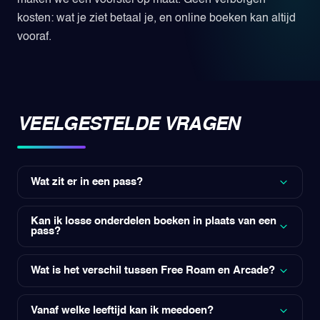
kosten: wat je ziet betaal je, en online boeken kan altijd
vooraf.
VEELGESTELDE VRAGEN
Wat zit er in een pass?
Elke pass geeft toegang tot bepaalde werelden —
racing, free roam en/of arcade. Level 1 Discover (€39)
Kan ik losse onderdelen boeken in plaats van een
pass?
tot Level 4 All Access (€79): hoe hoger het level, hoe
meer werelden je speelt. In de vergelijkingstabel
Ja. Racen kan los vanaf €15 en Free Roam VR vanaf
hierboven zie je per level precies wat erin zit.
€35. Arcade is alleen onderdeel van een pass, niet los
Wat is het verschil tussen Free Roam en Arcade?
te boeken.
Bij Free Roam loop je draadloos rond in een arena van
1.500 m² en speel je samen één groot avontuur — je
Vanaf welke leeftijd kan ik meedoen?