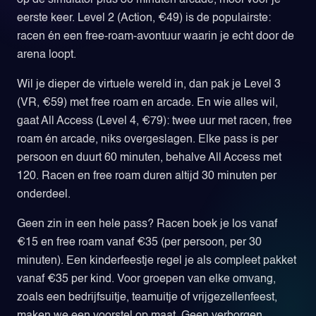
eerste keer. Level 2 (Action, €49) is de populairste:
racen én een free-roam-avontuur waarin je echt door de
arena loopt.
Wil je dieper de virtuele wereld in, dan pak je Level 3
(VR, €59) met free roam en arcade. En wie alles wil,
gaat All Access (Level 4, €79): twee uur met racen, free
roam én arcade, niks overgeslagen. Elke pass is per
persoon en duurt 60 minuten, behalve All Access met
120. Racen en free roam duren altijd 30 minuten per
onderdeel.
Geen zin in een hele pass? Racen boek je los vanaf
€15 en free roam vanaf €35 (per persoon, per 30
minuten). Een kinderfeestje regel je als compleet pakket
vanaf €35 per kind. Voor groepen van elke omvang,
zoals een bedrijfsuitje, teamuitje of vrijgezellenfeest,
maken we een voorstel op maat. Geen verborgen