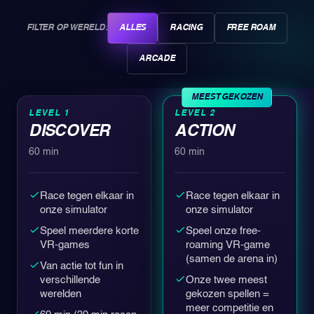
FILTER OP WERELD:
ALLES
RACING
FREE ROAM
ARCADE
MEEST GEKOZEN
LEVEL 1
LEVEL 2
DISCOVER
ACTION
60 min
60 min
Race tegen elkaar in
Race tegen elkaar in
onze simulator
onze simulator
Speel meerdere korte
Speel onze free-
VR-games
roaming VR-game
(samen de arena in)
Van actie tot fun in
verschillende
Onze twee meest
werelden
gekozen spellen =
meer competitie en