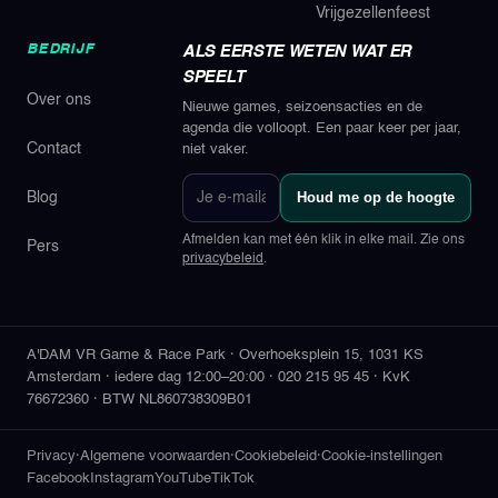
Vrijgezellenfeest
BEDRIJF
ALS EERSTE WETEN WAT ER
SPEELT
Over ons
Nieuwe games, seizoensacties en de
agenda die volloopt. Een paar keer per jaar,
Contact
niet vaker.
Je
Houd me op de hoogte
Blog
e-
mailadres
Afmelden kan met één klik in elke mail. Zie ons
Pers
privacybeleid
.
A'DAM VR Game & Race Park
·
Overhoeksplein 15
,
1031 KS
Amsterdam
·
iedere dag 12:00–20:00
·
020 215 95 45
·
KvK
76672360
·
BTW NL860738309B01
Privacy
·
Algemene voorwaarden
·
Cookiebeleid
·
Cookie-instellingen
Facebook
Instagram
YouTube
TikTok