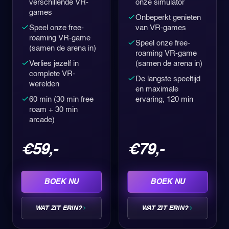
verschillende VR-
onze simulator
games
Onbeperkt genieten
Speel onze free-
van VR-games
roaming VR-game
Speel onze free-
(samen de arena in)
roaming VR-game
Verlies jezelf in
(samen de arena in)
complete VR-
De langste speeltijd
werelden
en maximale
60 min (30 min free
ervaring, 120 min
roam + 30 min
arcade)
€59,-
€79,-
BOEK NU
BOEK NU
WAT ZIT ERIN?
WAT ZIT ERIN?