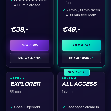
60 min (30 min racen
fun
+ 30 min arcade)
60 min (30 min racen
+ 30 min free roam)
€39,-
€49,-
BOEK NU
BOEK NU
WAT ZIT ERIN?
WAT ZIT ERIN?
BESTE DEAL
LEVEL 3
LEVEL 4
EXPLORER
ALL ACCESS
60 min
120 min
Speel uitgebreid
Race tegen elkaar in