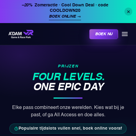
−20%
Zomeractie · Cool Down Deal
· code
COOLDOWN20
✕
BOEK ONLINE
→
BOEK NU
PRIJZEN
FOUR LEVELS.
ONE EPIC DAY
Elke pass combineert onze werelden. Kies wat bij je
past, of ga All Access en doe alles.
Populaire tijdslots vullen snel, boek online vooraf