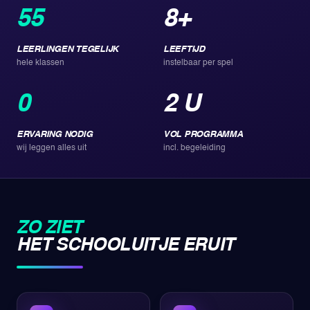
55
8+
LEERLINGEN TEGELIJK
LEEFTIJD
hele klassen
instelbaar per spel
0
2 U
ERVARING NODIG
VOL PROGRAMMA
wij leggen alles uit
incl. begeleiding
ZO ZIET
HET SCHOOLUITJE ERUIT