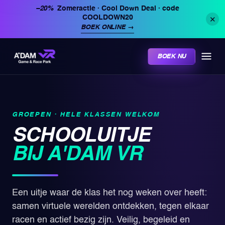
−20%
Zomeractie · Cool Down Deal
· code
COOLDOWN20
✕
BOEK ONLINE
→
BOEK NU
GROEPEN · HELE KLASSEN WELKOM
SCHOOLUITJE
BIJ A'DAM VR
Een uitje waar de klas het nog weken over heeft:
samen virtuele werelden ontdekken, tegen elkaar
racen en actief bezig zijn. Veilig, begeleid en